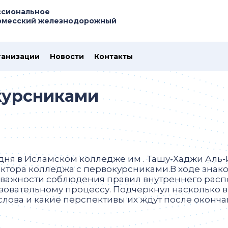
ссиональное
ермесский железнодорожный
ганизации
Новости
Контакты
курсниками
дня в Исламском колледже им . Ташу-Хаджи Аль
ктора колледжа с первокурсниками.В ходе знак
 важности соблюдения правил внутреннего распо
зовательному процессу. Подчеркнул насколько 
слова и какие перспективы их ждут после оконча