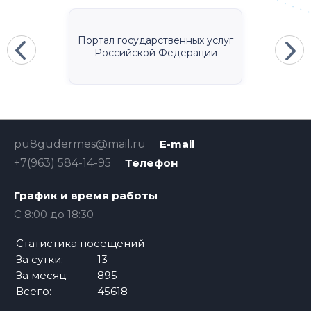
Портал государственных услуг
Российской Федерации
pu8gudermes@mail.ru
E-mail
+7(963) 584-14-95
Телефон
График и время работы
C 8:00 до 18:30
Статистика посещений
За сутки:
13
За месяц:
895
Всего:
45618